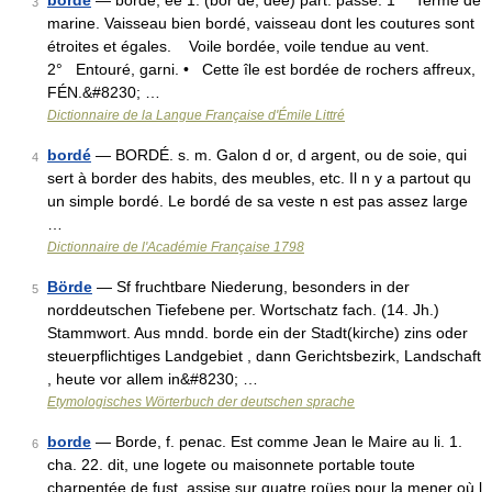
bordé
— bordé, ée 1. (bor dé, dée) part. passé. 1° Terme de
3
marine. Vaisseau bien bordé, vaisseau dont les coutures sont
étroites et égales. Voile bordée, voile tendue au vent.
2° Entouré, garni. • Cette île est bordée de rochers affreux,
FÉN.&#8230; …
Dictionnaire de la Langue Française d'Émile Littré
bordé
— BORDÉ. s. m. Galon d or, d argent, ou de soie, qui
4
sert à border des habits, des meubles, etc. Il n y a partout qu
un simple bordé. Le bordé de sa veste n est pas assez large
…
Dictionnaire de l'Académie Française 1798
Börde
— Sf fruchtbare Niederung, besonders in der
5
norddeutschen Tiefebene per. Wortschatz fach. (14. Jh.)
Stammwort. Aus mndd. borde ein der Stadt(kirche) zins oder
steuerpflichtiges Landgebiet , dann Gerichtsbezirk, Landschaft
, heute vor allem in&#8230; …
Etymologisches Wörterbuch der deutschen sprache
borde
— Borde, f. penac. Est comme Jean le Maire au li. 1.
6
cha. 22. dit, une logete ou maisonnete portable toute
charpentée de fust, assise sur quatre roües pour la mener où l