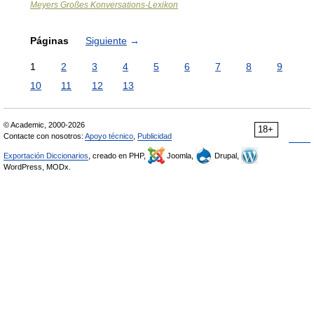
Meyers Großes Konversations-Lexikon
Páginas
Siguiente
→
1
2
3
4
5
6
7
8
9
10
11
12
13
© Academic, 2000-2026
18+
Contacte con nosotros:
Apoyo técnico
,
Publicidad
Exportación Diccionarios
, creado en PHP,
Joomla,
Drupal,
WordPress, MODx.