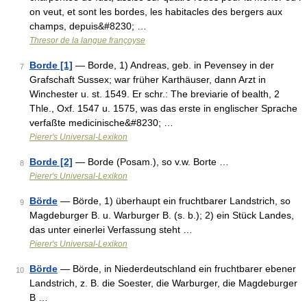
on veut, et sont les bordes, les habitacles des bergers aux
champs, depuis&#8230; …
Thresor de la langue françoyse
Borde [1]
— Borde, 1) Andreas, geb. in Pevensey in der
7
Grafschaft Sussex; war früher Karthäuser, dann Arzt in
Winchester u. st. 1549. Er schr.: The breviarie of bealth, 2
Thle., Oxf. 1547 u. 1575, was das erste in englischer Sprache
verfaßte medicinische&#8230; …
Pierer's Universal-Lexikon
Borde [2]
— Borde (Posam.), so v.w. Borte …
8
Pierer's Universal-Lexikon
Börde
— Börde, 1) überhaupt ein fruchtbarer Landstrich, so
9
Magdeburger B. u. Warburger B. (s. b.); 2) ein Stück Landes,
das unter einerlei Verfassung steht …
Pierer's Universal-Lexikon
Börde
— Börde, in Niederdeutschland ein fruchtbarer ebener
10
Landstrich, z. B. die Soester, die Warburger, die Magdeburger
B …